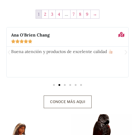
1
2
3
4
…
7
8
9
→
Ana O'Brien Chang





Buena atención y productos de excelente calidad
CONOCE MÁS AQUI