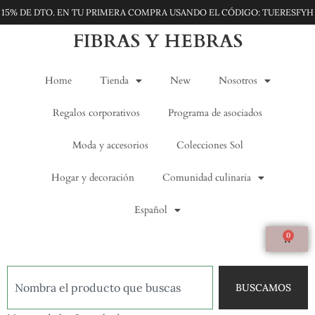
15% DE DTO. EN TU PRIMERA COMPRA USANDO EL CÓDIGO: TUERESFYH
FIBRAS Y HEBRAS
Home
Tienda
New
Nosotros
Regalos corporativos
Programa de asociados
Moda y accesorios
Colecciones Sol
Hogar y decoración
Comunidad culinaria
Español
0
BUSCAMOS