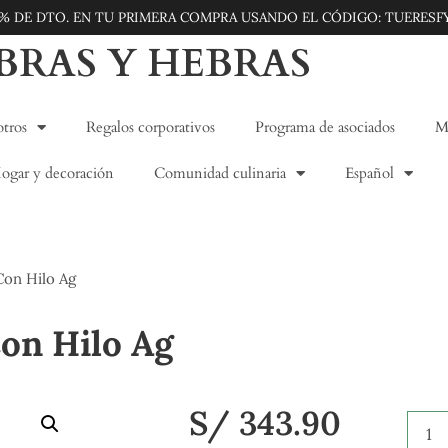
5% DE DTO. EN TU PRIMERA COMPRA USANDO EL CÓDIGO: TUERESF
IBRAS Y HEBRAS
tros
Regalos corporativos
Programa de asociados
Mo
ogar y decoración
Comunidad culinaria
Español
Con Hilo Ag
on Hilo Ag
S/
343.90