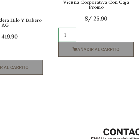
Vicuna Corporativa Con Caja
Promo
S/
25.90
dera Hilo Y Babero
AG
419.90
AÑADIR AL CARRITO
R AL CARRITO
CONTA
EMAIL:
comercial@fibr