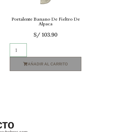
Portalente Banano De Fieltro De
Alpaca
S/
103.90
AÑADIR AL CARRITO
CTO
asyhebras.com