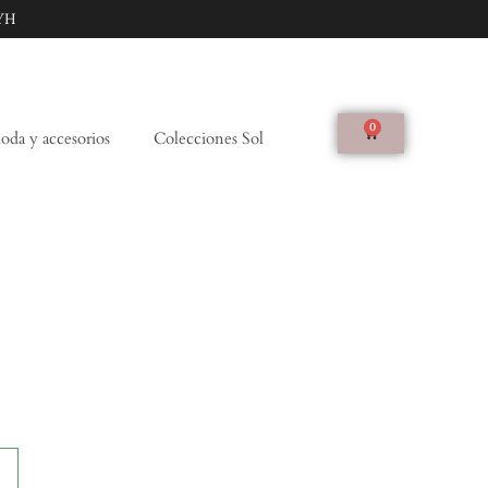
YH
0
da y accesorios
Colecciones Sol