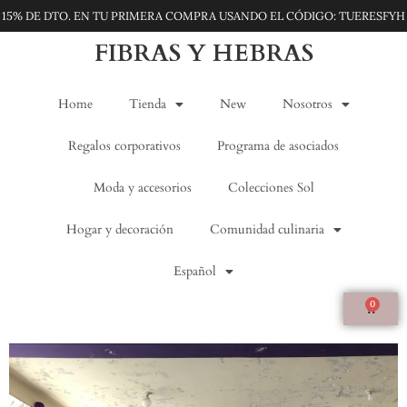
15% DE DTO. EN TU PRIMERA COMPRA USANDO EL CÓDIGO: TUERESFYH
FIBRAS Y HEBRAS
Home
Tienda
New
Nosotros
Regalos corporativos
Programa de asociados
Moda y accesorios
Colecciones Sol
Hogar y decoración
Comunidad culinaria
Español
0