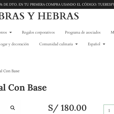
5% DE DTO. EN TU PRIMERA COMPRA USANDO EL CÓDIGO: TUERESF
IBRAS Y HEBRAS
tros
Regalos corporativos
Programa de asociados
Mo
ogar y decoración
Comunidad culinaria
Español
al Con Base
al Con Base
S/
180.00