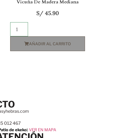
Vicuña De Madera Mediana
S/
45.90
AÑADIR AL CARRITO
CTO
asyhebras.com
85 012 467
Patio de ekeko
)
VER EN MAPA
ATENCIÓN