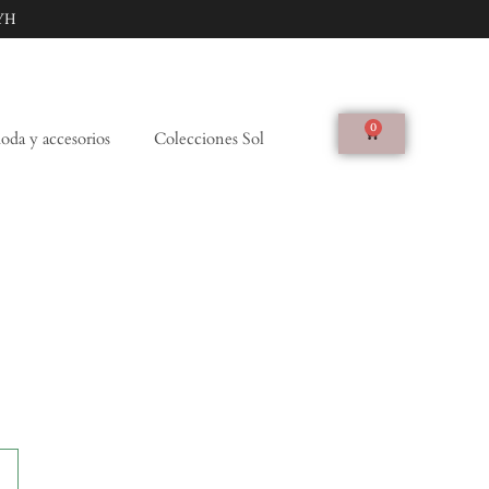
YH
0
da y accesorios
Colecciones Sol