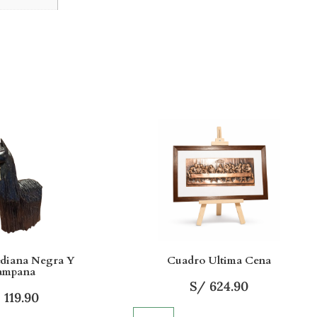
ediana Negra Y
Cuadro Ultima Cena
ampana
S/
624.90
/
119.90