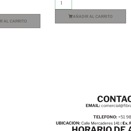
AÑADIR AL CARRITO
R AL CARRITO
CONTA
EMAIL:
comercial@fibr
TELEFONO:
+51 9
UBICACION:
Calle Mercaderes 141 (
Ex. 
HORARIO DE 