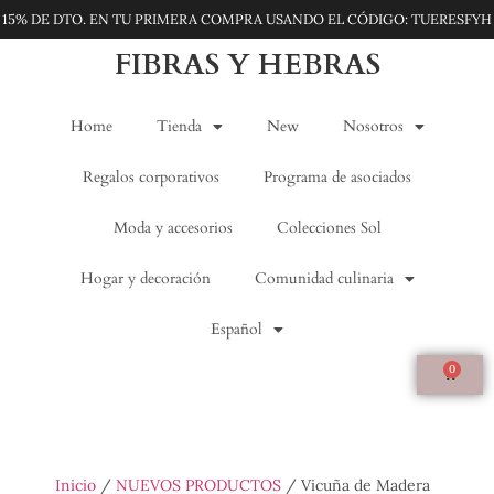
15% DE DTO. EN TU PRIMERA COMPRA USANDO EL CÓDIGO: TUERESFYH
FIBRAS Y HEBRAS
Home
Tienda
New
Nosotros
Regalos corporativos
Programa de asociados
Moda y accesorios
Colecciones Sol
Hogar y decoración
Comunidad culinaria
Español
0
Inicio
/
NUEVOS PRODUCTOS
/ Vicuña de Madera