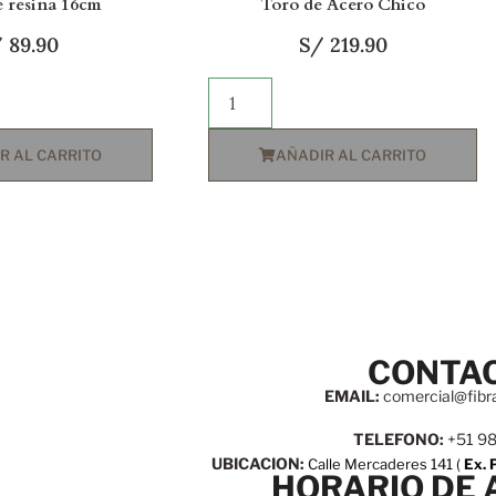
e resina 16cm
Toro de Acero Chico
/
89.90
S/
219.90
R AL CARRITO
AÑADIR AL CARRITO
CONTA
EMAIL:
comercial@fibr
TELEFONO:
+51 9
UBICACION:
Calle Mercaderes 141 (
Ex. 
HORARIO DE 