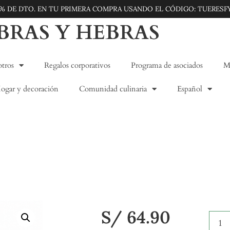
5% DE DTO. EN TU PRIMERA COMPRA USANDO EL CÓDIGO: TUERESF
IBRAS Y HEBRAS
tros
Regalos corporativos
Programa de asociados
Mo
ogar y decoración
Comunidad culinaria
Español
S/
64.90