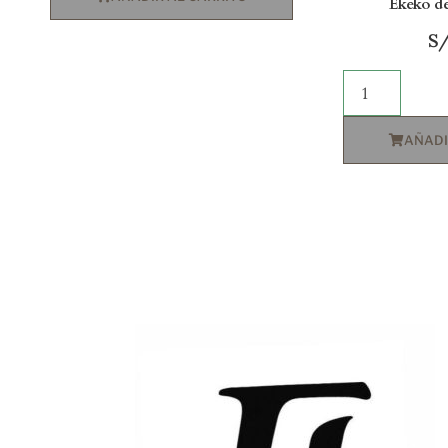
Ekeko d
S
AÑADI