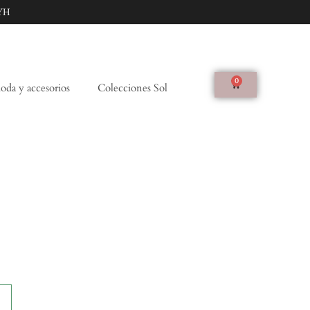
YH
0
da y accesorios
Colecciones Sol