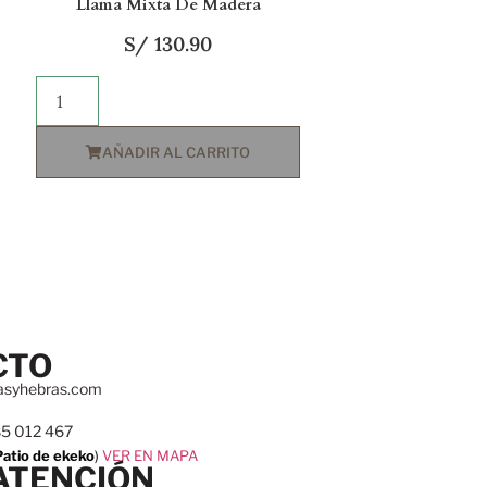
Llama Mixta De Madera
S/
130.90
AÑADIR AL CARRITO
CTO
asyhebras.com
85 012 467
Patio de ekeko
)
VER EN MAPA
ATENCIÓN