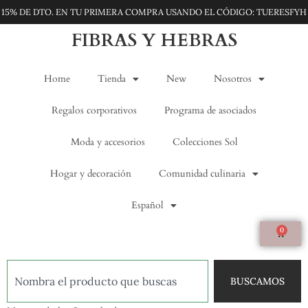
15% DE DTO. EN TU PRIMERA COMPRA USANDO EL CÓDIGO: TUERESFYH
FIBRAS Y HEBRAS
Home
Tienda
New
Nosotros
Regalos corporativos
Programa de asociados
Moda y accesorios
Colecciones Sol
Hogar y decoración
Comunidad culinaria
Español
0
BUSCAMOS