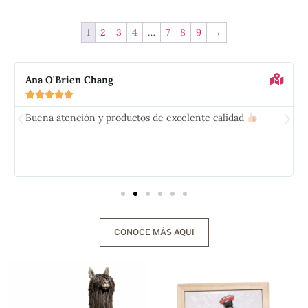
1
2
3
4
…
7
8
9
→
Ana O'Brien Chang





Buena atención y productos de excelente calidad
CONOCE MÁS AQUI