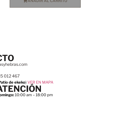
AÑADIR AL CARRITO
CTO
asyhebras.com
85 012 467
Patio de ekeko
)
VER EN MAPA
ATENCIÓN
omingo:
10:00 am – 18:00 pm