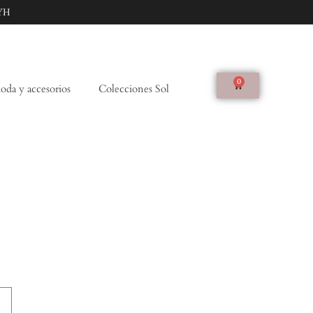
YH
0
da y accesorios
Colecciones Sol