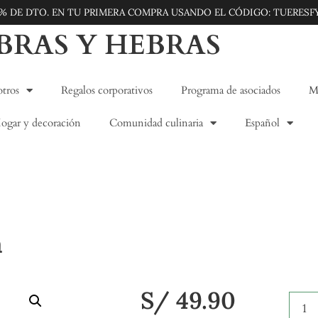
5% DE DTO. EN TU PRIMERA COMPRA USANDO EL CÓDIGO: TUERESF
IBRAS Y HEBRAS
tros
Regalos corporativos
Programa de asociados
Mo
ogar y decoración
Comunidad culinaria
Español
a
S/
49.90