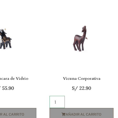
ucara de Vidrio
Vicuna Corporativa
/
55.90
S/
22.90
R AL CARRITO
AÑADIR AL CARRITO