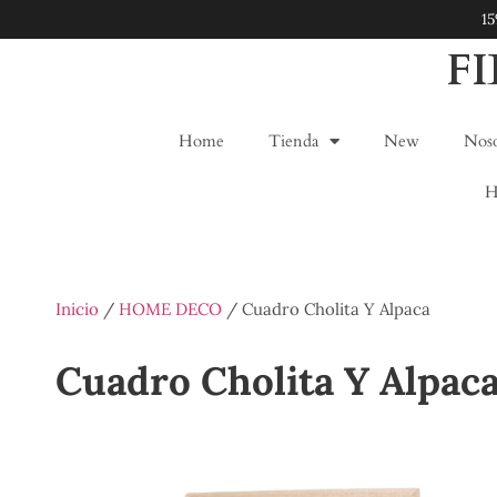
1
F
Home
Tienda
New
Noso
H
Inicio
/
HOME DECO
/ Cuadro Cholita Y Alpaca
Cuadro Cholita Y Alpac