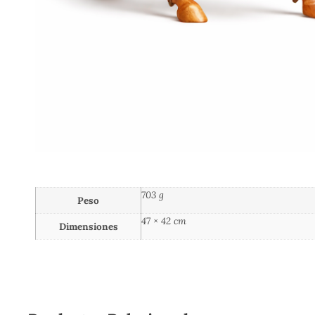
703 g
Peso
47 × 42 cm
Dimensiones