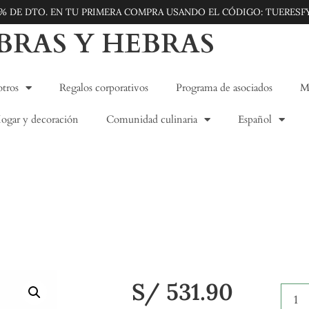
5% DE DTO. EN TU PRIMERA COMPRA USANDO EL CÓDIGO: TUERESF
IBRAS Y HEBRAS
tros
Regalos corporativos
Programa de asociados
Mo
ogar y decoración
Comunidad culinaria
Español
S/
531.90