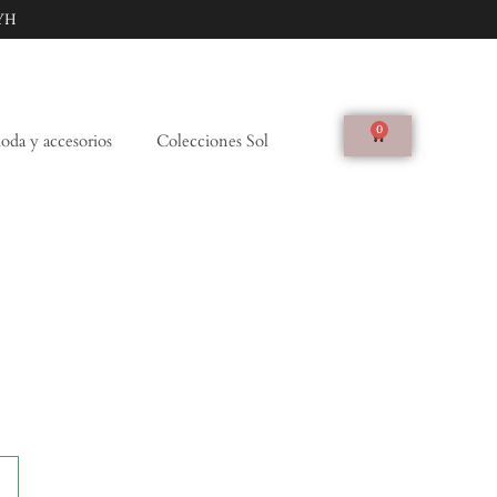
YH
0
da y accesorios
Colecciones Sol