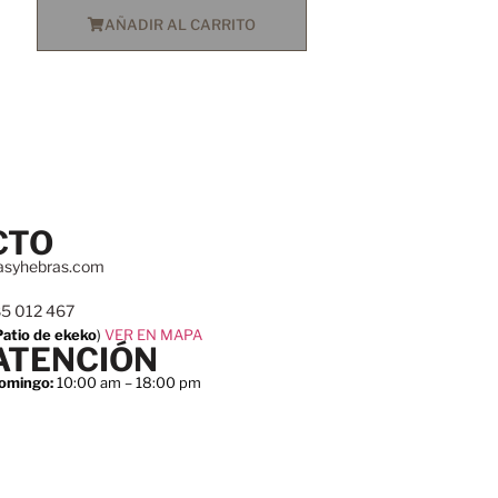
AÑADIR AL CARRITO
CTO
asyhebras.com
85 012 467
Patio de ekeko
)
VER EN MAPA
ATENCIÓN
omingo:
10:00 am – 18:00 pm