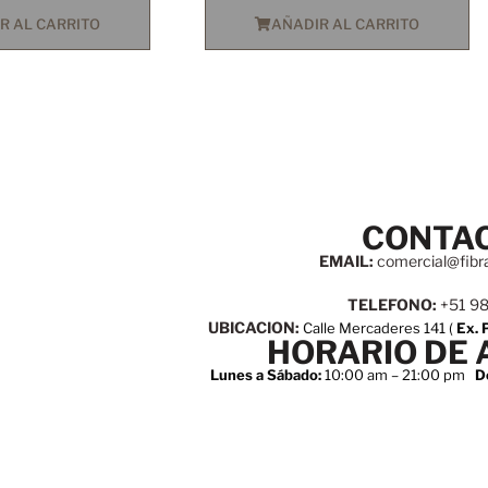
R AL CARRITO
AÑADIR AL CARRITO
CONTA
EMAIL:
comercial@fibr
TELEFONO:
+51 9
UBICACION:
Calle Mercaderes 141 (
Ex. 
HORARIO DE 
Lunes a Sábado:
10:00 am – 21:00 pm
D