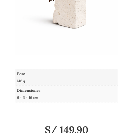
Peso
146 g
Dimensiones
6 × 5 × 16 cm
S/
149.90