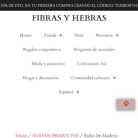
15% DE DTO. EN TU PRIMERA COMPRA USANDO EL CÓDIGO: TUERESFYH
FIBRAS Y HEBRAS
Home
Tienda
New
Nosotros
Regalos corporativos
Programa de asociados
Moda y accesorios
Colecciones Sol
Hogar y decoración
Comunidad culinaria
Español
0
Inicio
/
NUEVOS PRODUCTOS
/ Buho De Madera